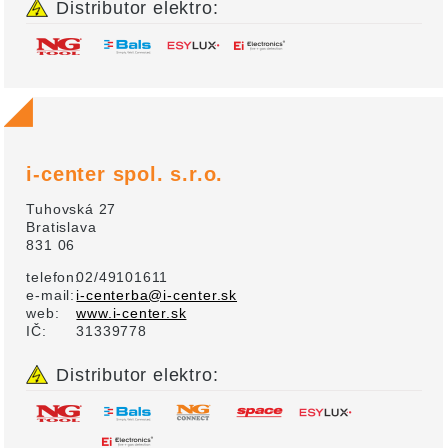
Distributor elektro:
i-center spol. s.r.o.
Tuhovská 27
Bratislava
831 06
telefon:
02/49101611
e-mail:
i-centerba@i-center.sk
web:
www.i-center.sk
IČ:
31339778
Distributor elektro: