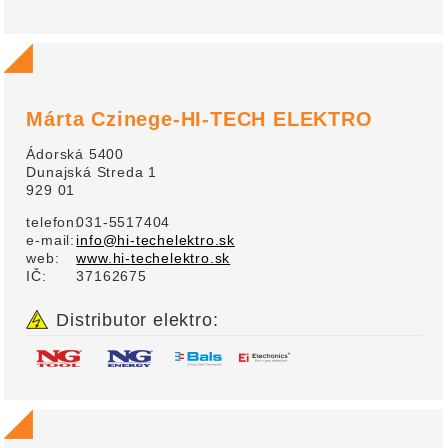
Márta Czinege-HI-TECH ELEKTRO
Ádorská 5400
Dunajská Streda 1
929 01
telefon:
031-5517404
e-mail:
info@hi-techelektro.sk
web:
www.hi-techelektro.sk
IČ:
37162675
Distributor elektro: