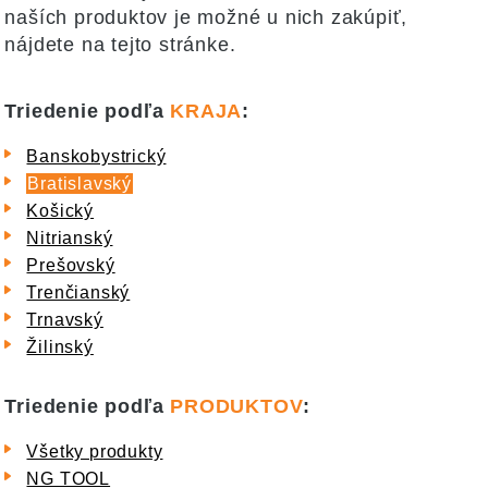
naších produktov je možné u nich zakúpiť,
nájdete na tejto stránke.
Triedenie podľa
KRAJA
:
Banskobystrický
Bratislavský
Košický
Nitrianský
Prešovský
Trenčianský
Trnavský
Žilinský
Triedenie podľa
PRODUKTOV
:
Všetky produkty
NG TOOL