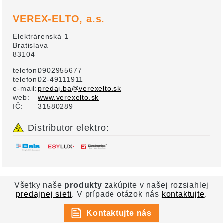
VEREX-ELTO, a.s.
Elektrárenská 1
Bratislava
83104
telefon:
0902955677
telefon:
02-49111911
e-mail:
predaj.ba@verexelto.sk
web:
www.verexelto.sk
IČ:
31580289
Distributor elektro:
Všetky naše
produkty
zakúpite v našej rozsiahlej
predajnej sieti
. V prípade otázok nás
kontaktujte
.
Kontaktujte nás