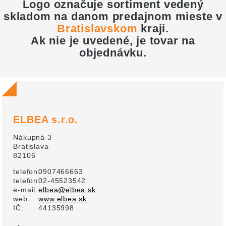
Logo označuje sortiment vedený
skladom na danom predajnom mieste v
Bratislavskom
kraji
.
Ak nie je uvedené, je tovar na
objednávku.
ELBEA s.r.o.
Nákupná 3
Bratislava
82106
telefon:
0907466663
telefon:
02-45523542
e-mail:
elbea@elbea.sk
web:
www.elbea.sk
IČ:
44135998