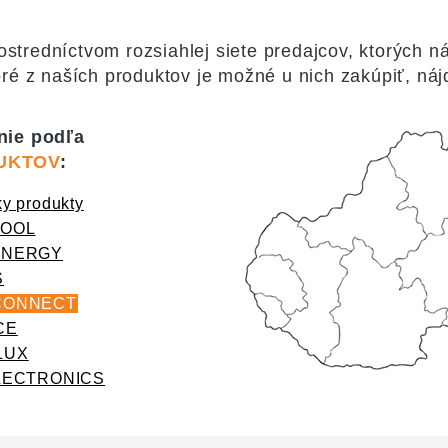
tredníctvom rozsiahlej siete predajcov, ktorých náj
ré z naších produktov je možné u nich zakúpiť, náj
nie podľa
UKTOV
:
ky produkty
TOOL
ENERGY
S
CONNECT
CE
LUX
ELECTRONICS