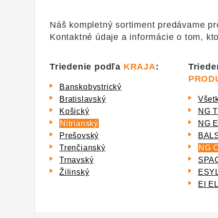
Náš kompletný sortiment predávame pros
Kontaktné údaje a informácie o tom, kto
Triedenie podľa
KRAJA
:
Triede
PROD
Banskobystrický
Bratislavský
Všet
Košický
NG 
Nitrianský
NG 
Prešovský
BAL
Trenčianský
NG 
Trnavský
SPA
Žilinský
ESY
EI 