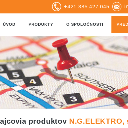
+421 385 427 045
i
ÚVOD
PRODUKTY
O SPOLOČNOSTI
PRE
ajcovia produktov
N.G.ELEKTRO, s