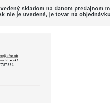
t vedený skladom na danom predajnom m
Ak nie je uvedené, je tovar na objednávku
fte@kfte.sk
ww.kfte.sk/
7787881