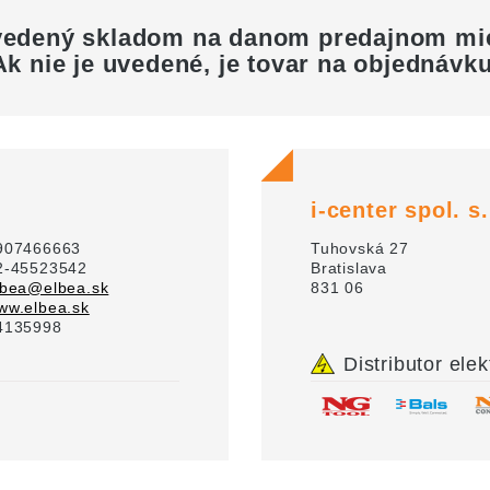
 vedený skladom na danom predajnom mi
Ak nie je uvedené, je tovar na objednávku
i-center spol. s.
907466663
Tuhovská 27
2-45523542
Bratislava
lbea@elbea.sk
831 06
ww.elbea.sk
4135998
Distributor elek