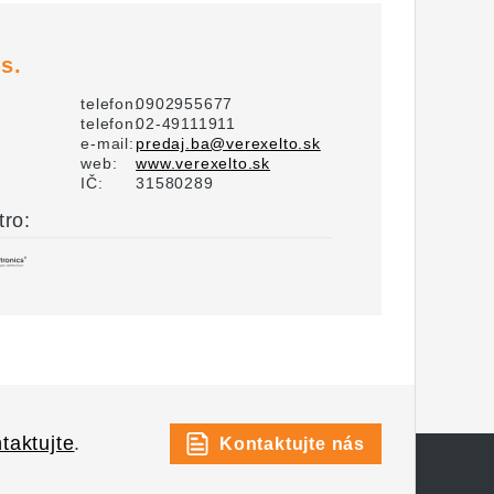
s.
telefon:
0902955677
telefon:
02-49111911
e-mail:
predaj.ba@verexelto.sk
web:
www.verexelto.sk
IČ:
31580289
tro:
taktujte
.
Kontaktujte nás