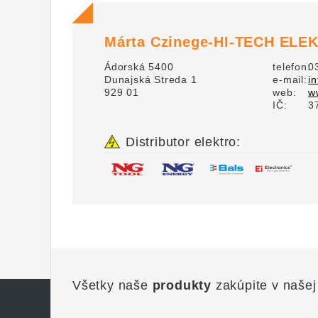
Márta Czinege-HI-TECH ELE
Ádorská 5400
telefon:
0
Dunajská Streda 1
e-mail:
i
929 01
web:
w
IČ:
3
Distributor elektro:
Všetky naše
produkty
zakúpite v našej