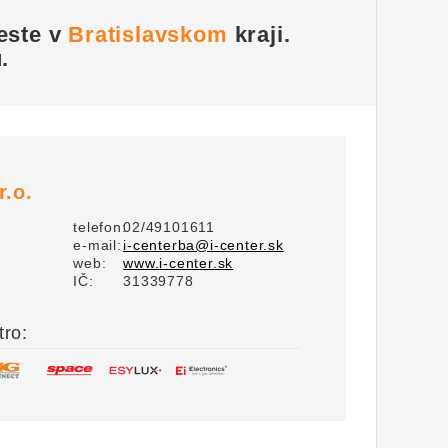
este v
Bratislavskom
kraji
.
.
r.o.
telefon:
02/49101611
e-mail:
i-centerba@i-center.sk
web:
www.i-center.sk
IČ:
31339778
tro: