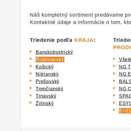
Náš kompletný sortiment predávame pros
Kontaktné údaje a informácie o tom, kto
Triedenie podľa
KRAJA
:
Triede
PROD
Banskobystrický
Bratislavský
Všet
Košický
NG 
Nitrianský
NG 
Prešovský
BAL
Trenčianský
NG 
Trnavský
SPA
Žilinský
ESY
EI 