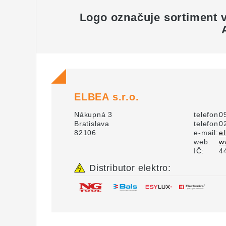
Logo označuje sortiment
ELBEA s.r.o.
Nákupná 3
telefon:
0
Bratislava
telefon:
0
82106
e-mail:
e
web:
w
IČ:
4
Distributor elektro: