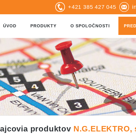
+421 385 427 045
i
ÚVOD
PRODUKTY
O SPOLOČNOSTI
PRE
ajcovia produktov
N.G.ELEKTRO, s