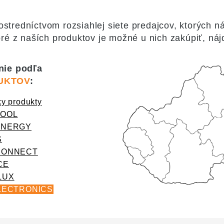
tredníctvom rozsiahlej siete predajcov, ktorých náj
ré z naších produktov je možné u nich zakúpiť, náj
nie podľa
UKTOV
:
ky produkty
TOOL
ENERGY
S
CONNECT
CE
LUX
ELECTRONICS