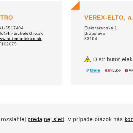
KTRO
VEREX-ELTO, a.
31-5517404
Elektrárenská 1
nfo@hi-techelektro.sk
Bratislava
ww.hi-techelektro.sk
83104
7162675
Distributor elek
 rozsiahlej
predajnej sieti
. V prípade otázok nás
kon