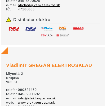
telefon:
045-5320520
e-mail:
obchod@vankaelektro.sk
IČ:
47188863
Distributor elektro:
Vladimír GREGÁŇ ELEKTROSKLAD
Mlynská 2
Krupina
963 01
telefon:
090824432
telefon:
045-5511692
e-mail:
info@elektrogregan.sk
web:
www.elektrogregan.sk