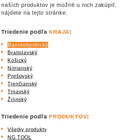
naších produktov je možné u nich zakúpiť,
nájdete na tejto stránke.
Triedenie podľa
KRAJA
:
Banskobystrický
Bratislavský
Košický
Nitrianský
Prešovský
Trenčianský
Trnavský
Žilinský
Triedenie podľa
PRODUKTOV
:
Všetky produkty
NG TOOL