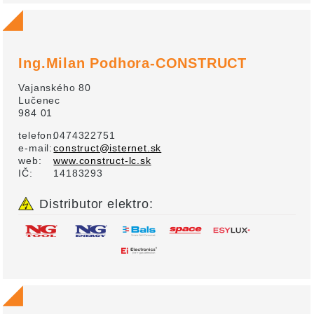
Ing.Milan Podhora-CONSTRUCT
Vajanského 80
Lučenec
984 01
telefon:
0474322751
e-mail:
construct@isternet.sk
web:
www.construct-lc.sk
IČ:
14183293
Distributor elektro: