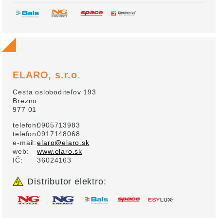
ELARO, s.r.o.
Cesta osloboditeľov 193
Brezno
977 01
telefon:
0905713983
telefon:
0917148068
e-mail:
elaro@elaro.sk
web:
www.elaro.sk
IČ:
36024163
Distributor elektro: