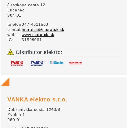
Jiráskova cesta 12
Lučenec
984 01
telefon:
047-4511563
e-mail:
muratck@muratck.sk
web:
www.muratck.sk
IČ:
31599061
Distributor elektro:
VANKA elektro s.r.o.
Dobronivská cesta 1243/8
Zvolen 1
960 01