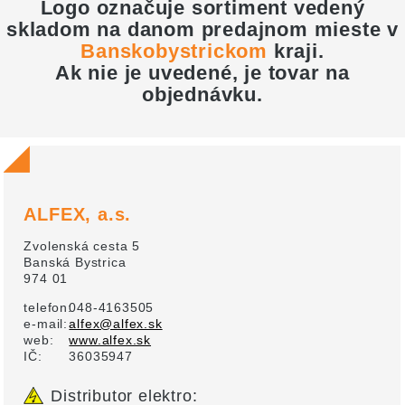
Logo označuje sortiment vedený
skladom na danom predajnom mieste v
Banskobystrickom
kraji
.
Ak nie je uvedené, je tovar na
objednávku.
ALFEX, a.s.
Zvolenská cesta 5
Banská Bystrica
974 01
telefon:
048-4163505
e-mail:
alfex@alfex.sk
web:
www.alfex.sk
IČ:
36035947
Distributor elektro: