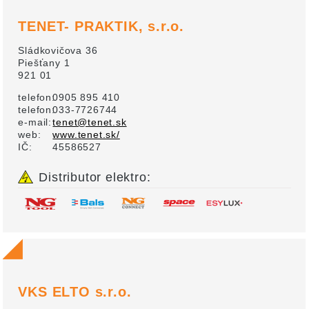
TENET- PRAKTIK, s.r.o.
Sládkovičova 36
Piešťany 1
921 01
telefon:
0905 895 410
telefon:
033-7726744
e-mail:
tenet@tenet.sk
web:
www.tenet.sk/
IČ:
45586527
Distributor elektro:
VKS ELTO s.r.o.