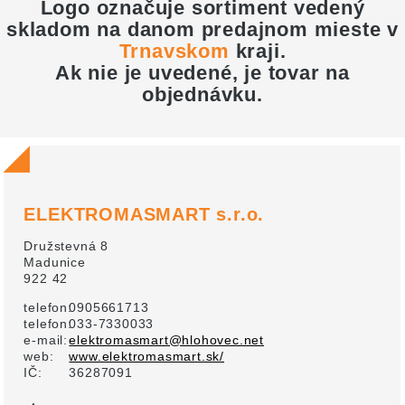
Logo označuje sortiment vedený
skladom na danom predajnom mieste v
Trnavskom
kraji
.
Ak nie je uvedené, je tovar na
objednávku.
ELEKTROMASMART s.r.o.
Družstevná 8
Madunice
922 42
telefon:
0905661713
telefon:
033-7330033
e-mail:
elektromasmart@hlohovec.net
web:
www.elektromasmart.sk/
IČ:
36287091