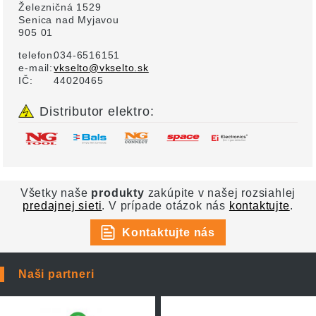
Železničná 1529
Senica nad Myjavou
905 01
telefon:
034-6516151
e-mail:
vkselto@vkselto.sk
IČ:
44020465
Distributor elektro:
Všetky naše
produkty
zakúpite v našej rozsiahlej
predajnej sieti
. V prípade otázok nás
kontaktujte
.
Kontaktujte nás
Naši partneri