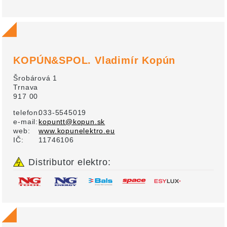
KOPÚN&SPOL. Vladimír Kopún
Šrobárová 1
Trnava
917 00
telefon:
033-5545019
e-mail:
kopuntt@kopun.sk
web:
www.kopunelektro.eu
IČ:
11746106
Distributor elektro: