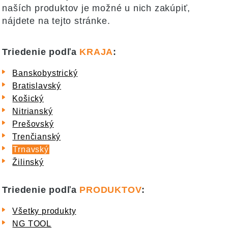
naších produktov je možné u nich zakúpiť,
nájdete na tejto stránke.
Triedenie podľa
KRAJA
:
Banskobystrický
Bratislavský
Košický
Nitrianský
Prešovský
Trenčianský
Trnavský
Žilinský
Triedenie podľa
PRODUKTOV
:
Všetky produkty
NG TOOL