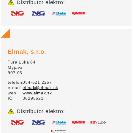
Distributor elektro:
Elmak, s.r.o.
Turá Lúka 84
Myjava
907 03
telefon:
034-621 2267
e-mail:
elmak@elmak.sk
web:
www.elmak.sk
IČ:
36295621
Distributor elektro: