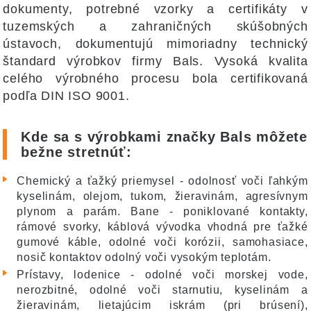
dokumenty, potrebné vzorky a certifikáty v
tuzemských a zahraničných skúšobných
ústavoch, dokumentujú mimoriadny technický
štandard výrobkov firmy Bals. Vysoká kvalita
celého výrobného procesu bola certifikovaná
podľa DIN ISO 9001.
Kde sa s výrobkami značky Bals môžete
bežne stretnúť:
Chemický a ťažký priemysel - odolnosť voči ľahkým
kyselinám, olejom, tukom, žieravinám, agresívnym
plynom a parám. Bane - poniklované kontakty,
rámové svorky, káblová vývodka vhodná pre ťažké
gumové káble, odolné voči korózii, samohasiace,
nosič kontaktov odolný voči vysokým teplotám.
Prístavy, lodenice - odolné voči morskej vode,
nerozbitné, odolné voči starnutiu, kyselinám a
žieravinám, lietajúcim iskrám (pri brúsení),