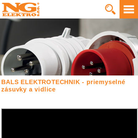
BALS ELEKTROTECHNIK - priemyselné
zásuvky a vidlice