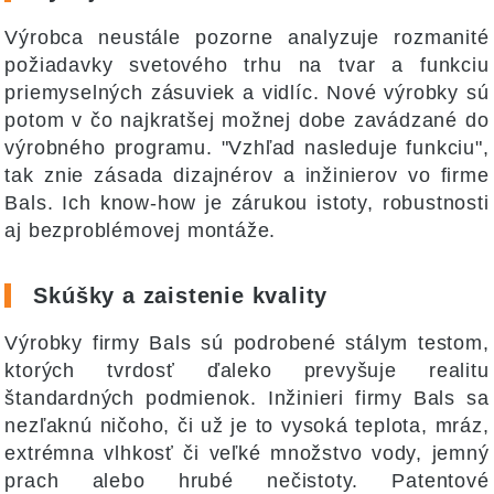
Výrobca neustále pozorne analyzuje rozmanité
požiadavky svetového trhu na tvar a funkciu
priemyselných zásuviek a vidlíc. Nové výrobky sú
potom v čo najkratšej možnej dobe zavádzané do
výrobného programu. "Vzhľad nasleduje funkciu",
tak znie zásada dizajnérov a inžinierov vo firme
Bals. Ich know-how je zárukou istoty, robustnosti
aj bezproblémovej montáže.
Skúšky a zaistenie kvality
Výrobky firmy Bals sú podrobené stálym testom,
ktorých tvrdosť ďaleko prevyšuje realitu
štandardných podmienok. Inžinieri firmy Bals sa
nezľaknú ničoho, či už je to vysoká teplota, mráz,
extrémna vlhkosť či veľké množstvo vody, jemný
prach alebo hrubé nečistoty. Patentové