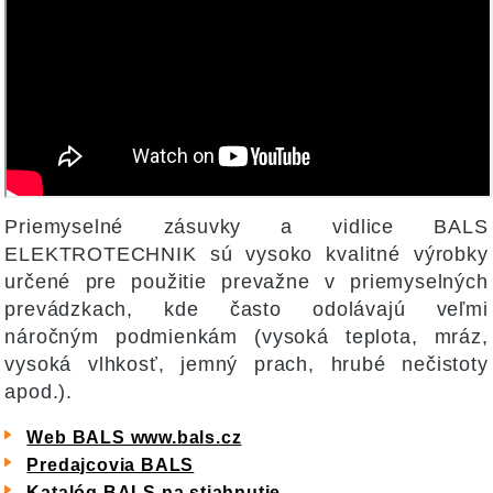
Priemyselné zásuvky a vidlice BALS
ELEKTROTECHNIK sú vysoko kvalitné výrobky
určené pre použitie prevažne v priemyselných
prevádzkach, kde často odolávajú veľmi
náročným podmienkám (vysoká teplota, mráz,
vysoká vlhkosť, jemný prach, hrubé nečistoty
apod.).
Web BALS www.bals.cz
Predajcovia BALS
Katalóg BALS na stiahnutie