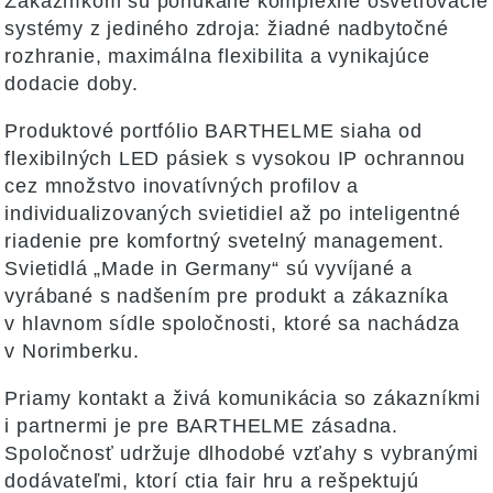
Zákazníkom sú ponúkané komplexné osvetľovacie
systémy z jediného zdroja: žiadné nadbytočné
rozhranie, maximálna flexibilita a vynikajúce
dodacie doby.
Produktové portfólio BARTHELME siaha od
flexibilných LED pásiek s vysokou IP ochrannou
cez množstvo inovatívných profilov a
individualizovaných svietidiel až po inteligentné
riadenie pre komfortný svetelný management.
Svietidlá „Made in Germany“ sú vyvíjané a
vyrábané s nadšením pre produkt a zákazníka
v hlavnom sídle spoločnosti, ktoré sa nachádza
v Norimberku.
Priamy kontakt a živá komunikácia so zákazníkmi
i partnermi je pre BARTHELME zásadna.
Spoločnosť udržuje dlhodobé vzťahy s vybranými
dodávateľmi, ktorí ctia fair hru a rešpektujú