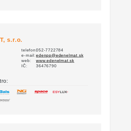
, s.r.o.
telefon:
052-7722784
e-mail:
edenpp@edenelmat.sk
web:
www.edenelmat.sk
IČ:
36476790
tro: