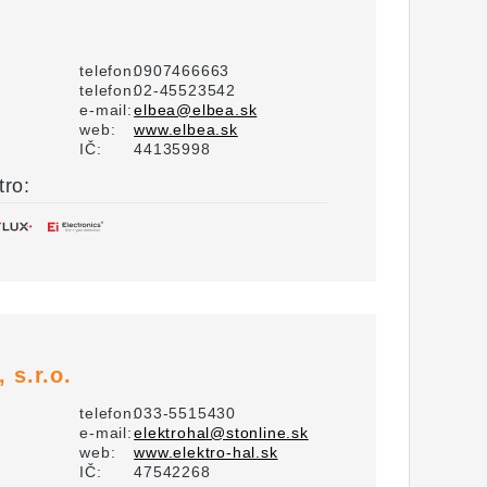
telefon:
0907466663
telefon:
02-45523542
e-mail:
elbea@elbea.sk
web:
www.elbea.sk
IČ:
44135998
tro:
 s.r.o.
telefon:
033-5515430
e-mail:
elektrohal@stonline.sk
web:
www.elektro-hal.sk
IČ:
47542268