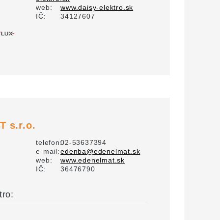
web:
www.daisy-elektro.sk
IČ:
34127607
T s.r.o.
telefon:
02-53637394
e-mail:
edenba@edenelmat.sk
web:
www.edenelmat.sk
IČ:
36476790
tro: