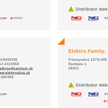
Distributor elek
Elektro Family, s
918495392
Priemyselná 1379/19B
52-4323658
Bardejov 1
lektroa@centrum.sk
08501
ww.elektroalica.sk
1004369
Distributor elek