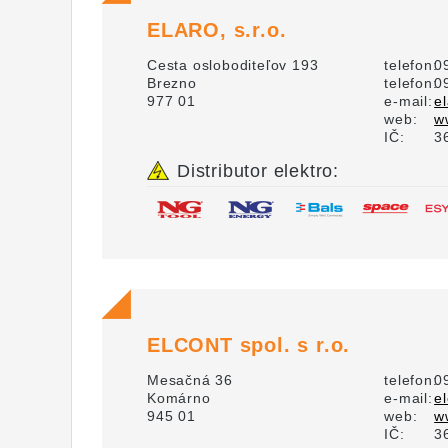
ELARO, s.r.o.
Cesta osloboditeľov 193
telefon:
0
Brezno
telefon:
0
977 01
e-mail:
e
web:
w
IČ:
3
Distributor elektro:
ELCONT spol. s r.o.
Mesačná 36
telefon:
0
Komárno
e-mail:
e
945 01
web:
w
IČ:
3