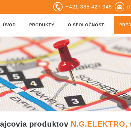
+421 385 427 045
i
ÚVOD
PRODUKTY
O SPOLOČNOSTI
PRE
ajcovia produktov
N.G.ELEKTRO, s