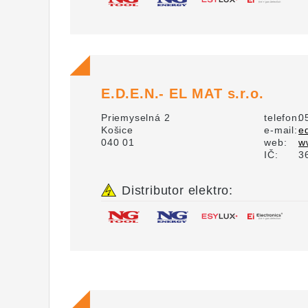
E.D.E.N.- EL MAT s.r.o.
Priemyselná 2
telefon:
0
Košice
e-mail:
e
040 01
web:
w
IČ:
3
Distributor elektro: