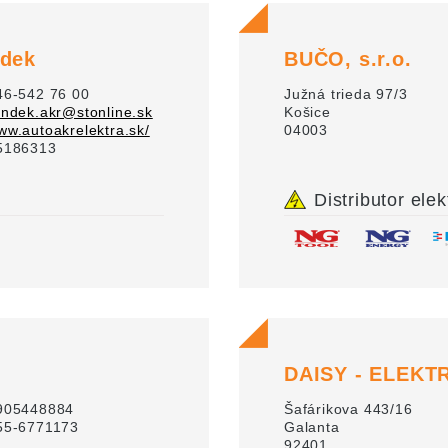
ndek
BUČO, s.r.o.
46-542 76 00
Južná trieda 97/3
endek.akr@stonline.sk
Košice
ww.autoakrelektra.sk/
04003
5186313
Distributor elek
DAISY - ELEKTRO
905448884
Šafárikova 443/16
55-6771173
Galanta
92401