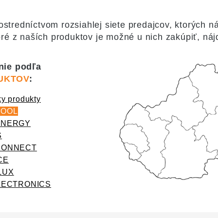
tredníctvom rozsiahlej siete predajcov, ktorých náj
ré z naších produktov je možné u nich zakúpiť, náj
nie podľa
UKTOV
:
ky produkty
TOOL
ENERGY
S
CONNECT
CE
LUX
ELECTRONICS