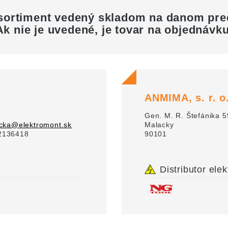
sortiment vedený skladom na danom pr
Ak nie je uvedené, je tovar na objednávku
ANMIMA, s. r. o
Gen. M. R. Štefánika 5
cka@elektromont.sk
Malacky
2136418
90101
Distributor elek