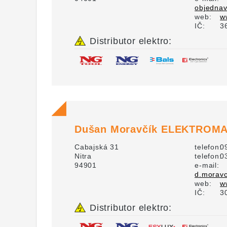
objednav
web:
w
IČ:
3
Distributor elektro:
Dušan Moravčík ELEKTROM
Cabajská 31
telefon:
0
Nitra
telefon:
0
94901
e-mail:
d.moravc
web:
w
IČ:
3
Distributor elektro: