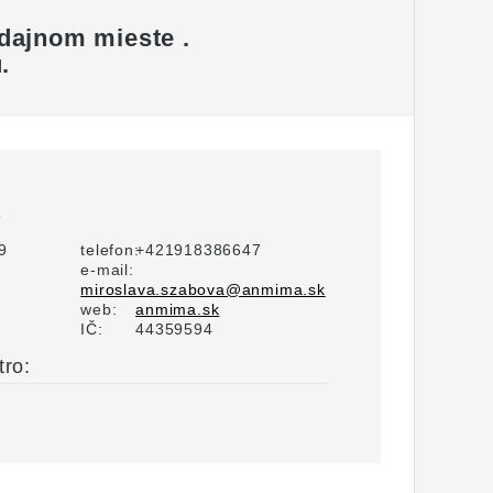
edajnom mieste
.
.
.
9
telefon:
+421918386647
e-mail:
miroslava.szabova@anmima.sk
web:
anmima.sk
IČ:
44359594
tro: