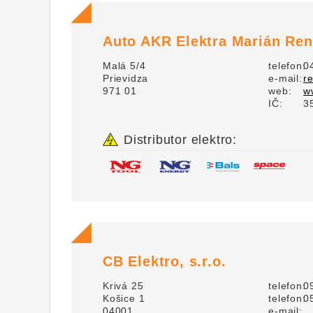
Auto AKR Elektra Marián Re
Malá 5/4
telefon:
0
Prievidza
e-mail:
r
971 01
web:
w
IČ:
3
Distributor elektro:
CB Elektro, s.r.o.
Krivá 25
telefon:
0
Košice 1
telefon:
0
04001
e-mail: