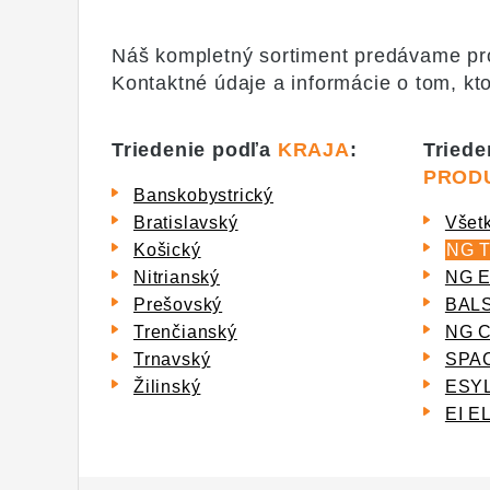
Náš kompletný sortiment predávame pros
Kontaktné údaje a informácie o tom, kto
Triedenie podľa
KRAJA
:
Triede
PROD
Banskobystrický
Bratislavský
Všet
Košický
NG 
Nitrianský
NG 
Prešovský
BAL
Trenčianský
NG 
Trnavský
SPA
Žilinský
ESY
EI 