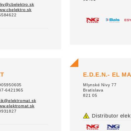
ky@cbelektro.sk
ww.cbelektro.sk
6584622
AT
E.D.E.N.- EL MA
905950605
Mlynské Nivy 77
37-6421965
Bratislava
821 05
ik@elektromat.sk
ww.elektromat.sk
0931827
Distributor elek