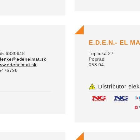
E.D.E.N.- EL MAT
55-6330948
Teplická 37
denke@edenelmat.sk
Poprad
ww.edenelmat.sk
058 04
6476790
Distributor elek