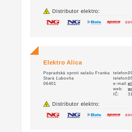
Distributor elektro:
Elektro Alica
Popradská oproti salašu Franka
telefon:
0
Stará Ľubovňa
telefon:
0
06401
e-mail:
e
web:
w
IČ:
3
Distributor elektro: