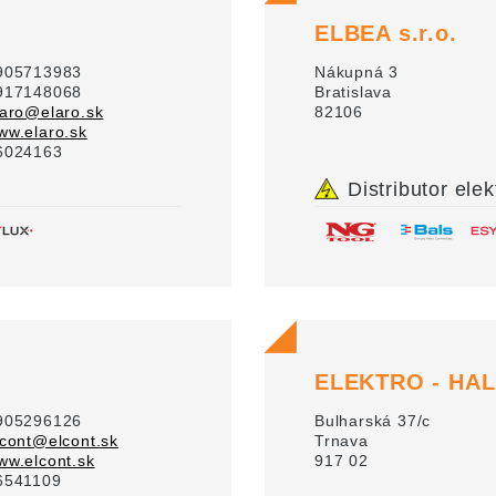
ELBEA s.r.o.
905713983
Nákupná 3
917148068
Bratislava
laro@elaro.sk
82106
ww.elaro.sk
6024163
Distributor elek
ELEKTRO - HAL,
905296126
Bulharská 37/c
lcont@elcont.sk
Trnava
ww.elcont.sk
917 02
6541109