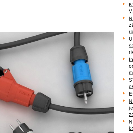
K
V
N
z
r
U
s
r
I
o
m
S
o
E
N
j
z
N
k