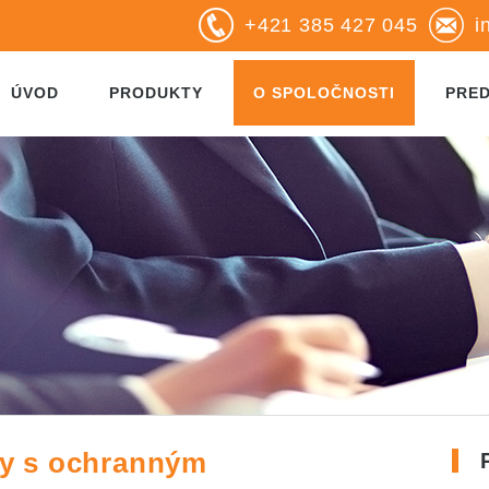
+421 385 427 045
i
ÚVOD
PRODUKTY
O SPOLOČNOSTI
PRE
jky s ochranným