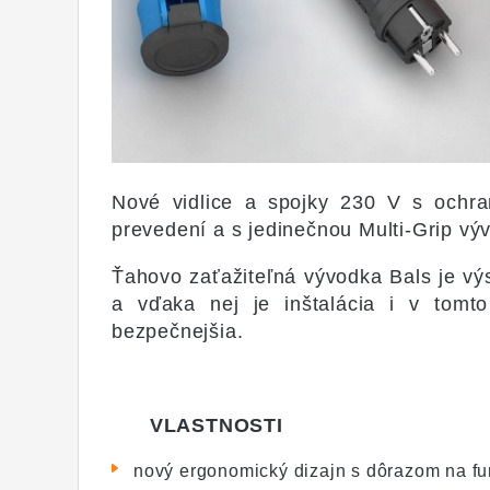
Nové vidlice a spojky 230 V s ochr
prevedení a s jedinečnou Multi-Grip vý
Ťahovo zaťažiteľná vývodka Bals je vý
a vďaka nej je inštalácia i v tomt
bezpečnejšia.
VLASTNOSTI
nový ergonomický dizajn s dôrazom na f