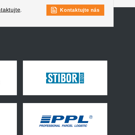
taktujte
.
Kontaktujte nás