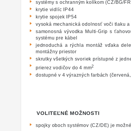
systémy s ochranným kolíkom (CZ/BG/FR
krytie vidlíc IP44
krytie spojek IP54
vysoká mechanická odolnosť voči tlaku 
samonosná vývodka Multi-Grip s ťahovou
systému pre kábel
jednoduchá a rýchla montáž vďaka delen
montážny priestor
skrutky všetkých svoriek prístupné z jedne
2
prierez vodičov do 4 mm
dostupné v 4 výrazných farbách (červená,
VOLITEĽNÉ MOŽNOSTI
spojky oboch systémov (CZ/DE) je možné