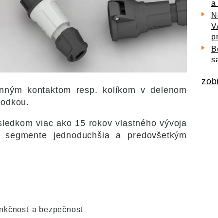
a
N
V
p
B
s
zobr
anným kontaktom resp. kolíkom v delenom
vodkou.
sledkom viac ako 15 rokov vlastného vývoja
o segmente jednoduchšia a predovšetkým
unkčnosť a bezpečnosť