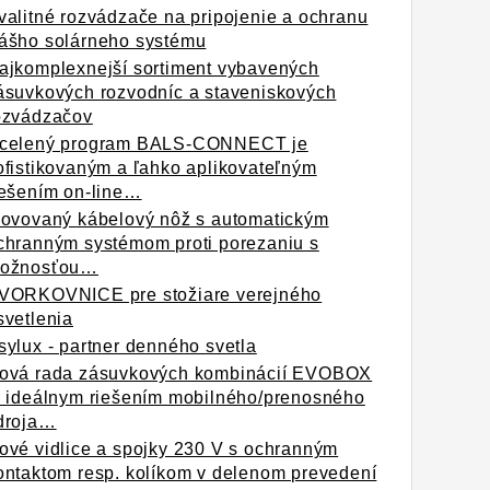
valitné rozvádzače na pripojenie a ochranu
ášho solárneho systému
ajkomplexnejší sortiment vybavených
ásuvkových rozvodníc a staveniskových
ozvádzačov
celený program BALS-CONNECT je
ofistikovaným a ľahko aplikovateľným
iešením on-line…
novovaný kábelový nôž s automatickým
chranným systémom proti porezaniu s
ožnosťou…
VORKOVNICE pre stožiare verejného
svetlenia
sylux - partner denného svetla
ová rada zásuvkových kombinácií EVOBOX
e ideálnym riešením mobilného/prenosného
droja…
ové vidlice a spojky 230 V s ochranným
ontaktom resp. kolíkom v delenom prevedení