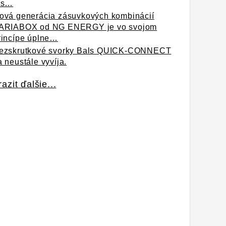
 s…
ová generácia zásuvkových kombinácií
ARIABOX od NG ENERGY je vo svojom
rincípe úplne…
ezskrutkové svorky Bals QUICK-CONNECT
a neustále vyvíja.
azit ďalšie...