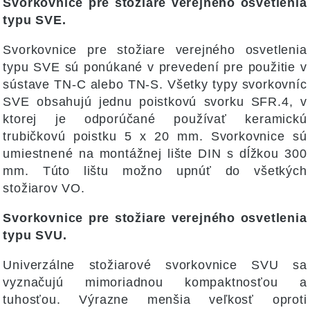
Svorkovnice pre stožiare verejného osvetlenia
typu SVE.
Svorkovnice pre stožiare verejného osvetlenia
typu SVE sú ponúkané v prevedení pre použitie v
sústave TN-C alebo TN-S. Všetky typy svorkovníc
SVE obsahujú jednu poistkovú svorku SFR.4, v
ktorej je odporúčané používať keramickú
trubičkovú poistku 5 x 20 mm. Svorkovnice sú
umiestnené na montážnej lište DIN s dĺžkou 300
mm. Túto lištu možno upnúť do všetkých
stožiarov VO.
Svorkovnice pre stožiare verejného osvetlenia
typu SVU.
Univerzálne stožiarové svorkovnice SVU sa
vyznačujú mimoriadnou kompaktnosťou a
tuhosťou. Výrazne menšia veľkosť oproti