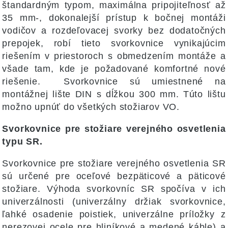
štandardným typom, maximálna pripojiteľnosť až
35 mm-, dokonalejší prístup k bočnej montáži
vodičov a rozdeľovacej svorky bez dodatočných
prepojek, robí tieto svorkovnice vynikajúcim
riešením v priestoroch s obmedzením montáže a
všade tam, kde je požadované komfortné nové
riešenie. Svorkovnice sú umiestnené na
montážnej lište DIN s dĺžkou 300 mm. Túto lištu
možno upnúť do všetkých stožiarov VO.
Svorkovnice pre stožiare verejného osvetlenia
typu SR.
Svorkovnice pre stožiare verejného osvetlenia SR
sú určené pre oceľové bezpäticové a päticové
stožiare. Výhoda svorkovníc SR spočíva v ich
univerzálnosti (univerzálny držiak svorkovnice,
ľahké osadenie poistiek, univerzálne príložky z
nerezovej ocele pre hliníkové a medené káble) a