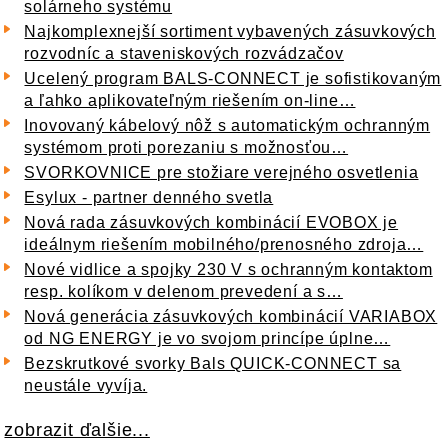
solárneho systému
Najkomplexnejší sortiment vybavených zásuvkových
rozvodníc a staveniskových rozvádzačov
Ucelený program BALS-CONNECT je sofistikovaným
a ľahko aplikovateľným riešením on-line…
Inovovaný kábelový nôž s automatickým ochranným
systémom proti porezaniu s možnosťou…
SVORKOVNICE pre stožiare verejného osvetlenia
Esylux - partner denného svetla
Nová rada zásuvkových kombinácií EVOBOX je
ideálnym riešením mobilného/prenosného zdroja…
Nové vidlice a spojky 230 V s ochranným kontaktom
resp. kolíkom v delenom prevedení a s…
Nová generácia zásuvkových kombinácií VARIABOX
od NG ENERGY je vo svojom princípe úplne…
Bezskrutkové svorky Bals QUICK-CONNECT sa
neustále vyvíja.
zobrazit ďalšie...